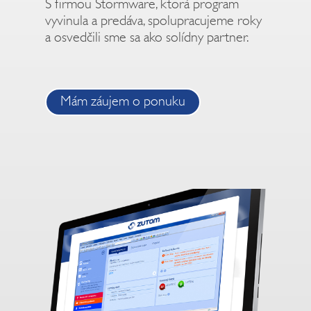
S firmou Stormware, ktorá program
vyvinula a predáva, spolupracujeme roky
a osvedčili sme sa ako solídny partner.
Mám záujem o ponuku