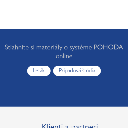
Stiahnite si materiály o systéme POHODA
online
Leták
Prípadová štúdia
Klienti a partneri