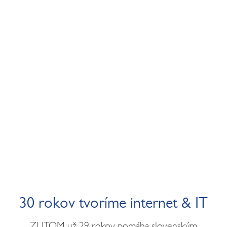
30 rokov tvoríme internet & IT
ZUTOM už 29 rokov pomáha slovenským