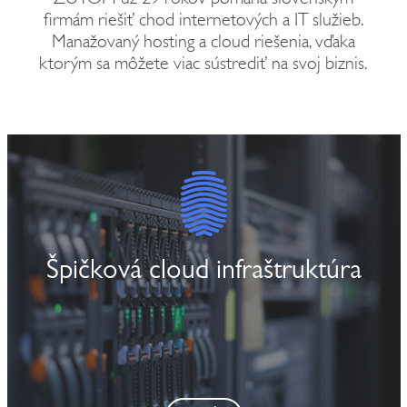
firmám riešiť chod internetových a IT služieb.
Manažovaný hosting a cloud riešenia, vďaka
ktorým sa môžete viac sústrediť na svoj biznis.
Špičková cloud infraštruktúra