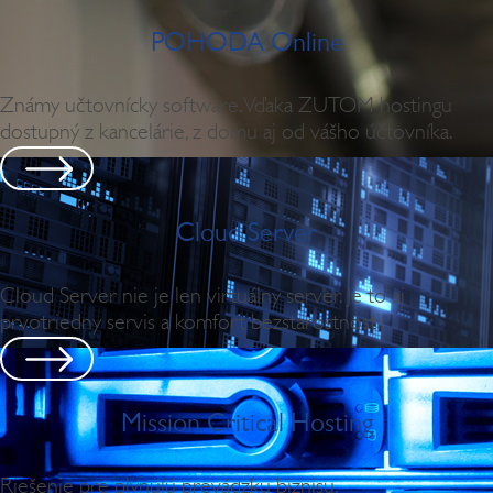
POHODA Online
Známy učtovnícky software. Vďaka ZUTOM hostingu
dostupný z kancelárie, z domu aj od vášho účtovníka.
Cloud Server
Cloud Server nie je len virtuálny server. Je to aj
prvotriedny servis a komfort bezstarostnosti.
Mission Critical Hosting
Riešenie pre plynulú prevádzku biznisu.